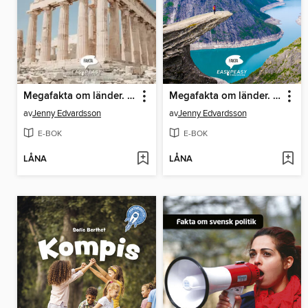
Megafakta om länder. Grekland
Megafakta om länder. Norge
av
Jenny Edvardsson
av
Jenny Edvardsson
E-BOK
E-BOK
LÅNA
LÅNA