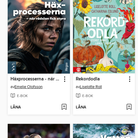
Häxprocesserna - när rädslan fick styra
Rekordodla
av
Emelie Olofsson
av
Liselotte Roll
E-BOK
E-BOK
LÅNA
LÅNA