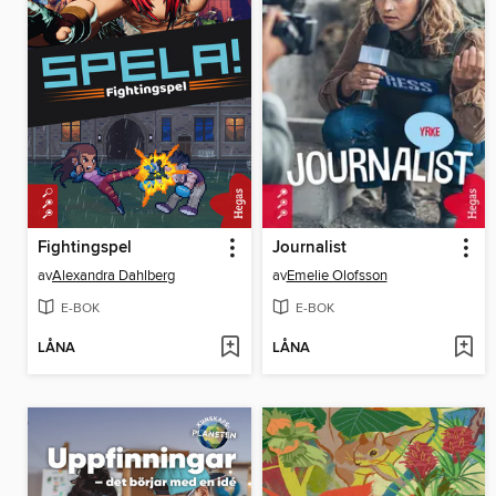
Fightingspel
Journalist
av
Alexandra Dahlberg
av
Emelie Olofsson
E-BOK
E-BOK
LÅNA
LÅNA