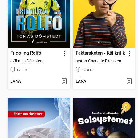
Fridolina Rolfö
Faktaraketen - Källkritik
av
Tomas Dömstedt
av
Ann-Charlotte Ekensten
E-BOK
E-BOK
LÅNA
LÅNA