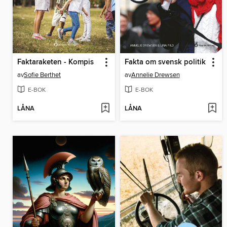
Faktaraketen - Kompis
Fakta om svensk politik
av
Sofie Berthet
av
Annelie Drewsen
E-BOK
E-BOK
LÅNA
LÅNA