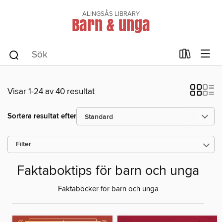
ALINGSÅS LIBRARY
Barn & unga
Visar 1-24 av 40 resultat
Sortera resultat efter
Filter
Faktaboktips för barn och unga
Faktaböcker för barn och unga