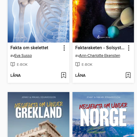
Fakta om skelettet
Faktaraketen - Solsystemet
av
Eva Susso
av
Ann-Charlotte Ekensten
E-BOK
E-BOK
LÅNA
LÅNA