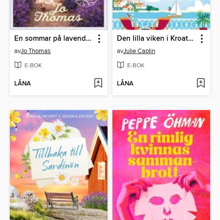
En sommar på lavendelgården
Den lilla viken i Kroatien
av
Jo Thomas
av
Julie Caplin
E-BOK
E-BOK
LÅNA
LÅNA