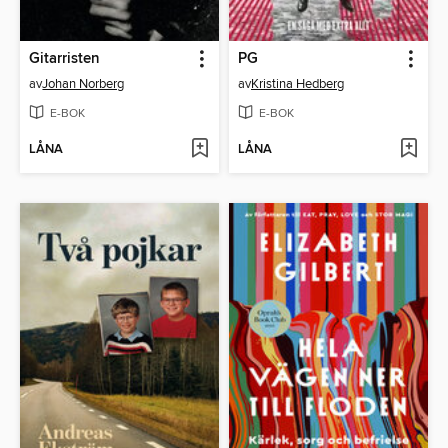
Gitarristen
PG
av
Johan Norberg
av
Kristina Hedberg
E-BOK
E-BOK
LÅNA
LÅNA