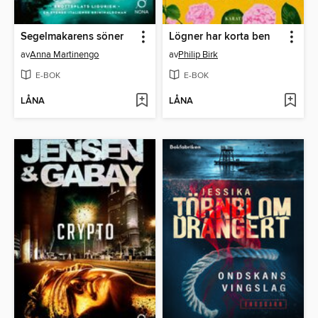
Segelmakarens söner
Lögner har korta ben
av
Anna Martinengo
av
Philip Birk
E-BOK
E-BOK
LÅNA
LÅNA