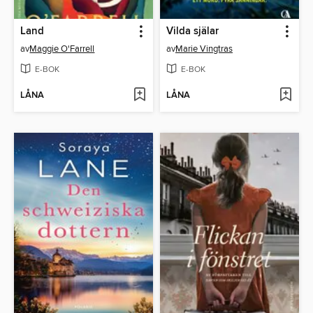
Land
Vilda själar
av
Maggie O'Farrell
av
Marie Vingtras
E-BOK
E-BOK
LÅNA
LÅNA