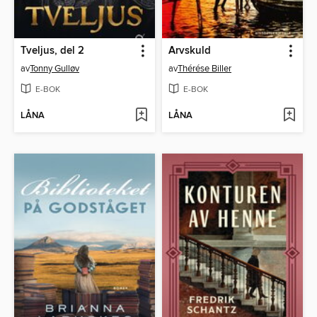
Tveljus, del 2
Arvskuld
av
Tonny Gulløv
av
Thérése Biller
E-BOK
E-BOK
LÅNA
LÅNA