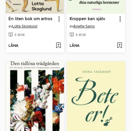
En liten bok om artros
Kroppen kan själv
av
Lotta Skoglund
av
Anette Sams
E-BOK
E-BOK
LÅNA
LÅNA