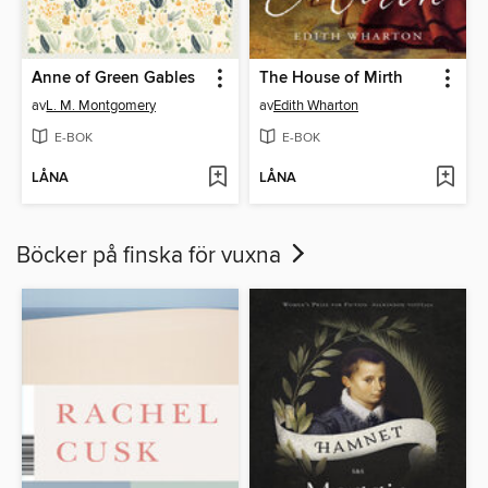
Anne of Green Gables
The House of Mirth
av
L. M. Montgomery
av
Edith Wharton
E-BOK
E-BOK
LÅNA
LÅNA
Böcker på finska för vuxna