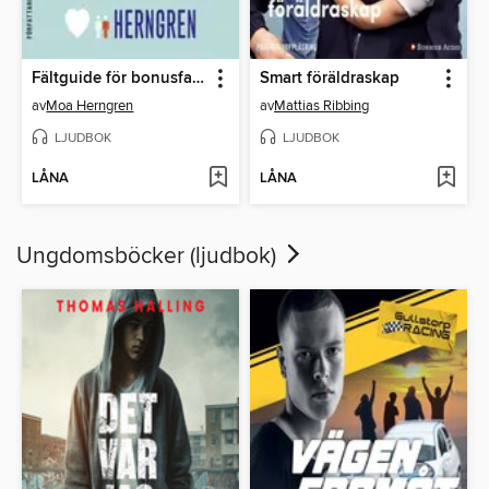
Fältguide för bonusfamiljen
Smart föräldraskap
av
Moa Herngren
av
Mattias Ribbing
LJUDBOK
LJUDBOK
LÅNA
LÅNA
Ungdomsböcker (ljudbok)