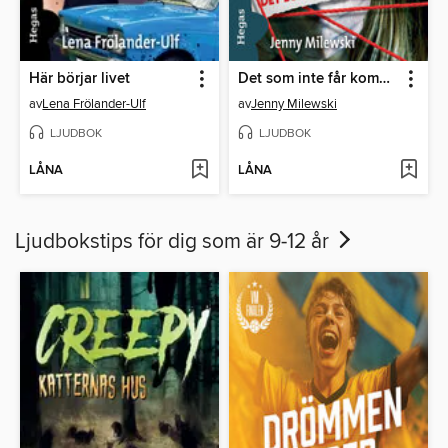
Här börjar livet
Det som inte får komma ut
av
Lena Frölander-Ulf
av
Jenny Milewski
LJUDBOK
LJUDBOK
LÅNA
LÅNA
Ljudbokstips för dig som är 9-12 år