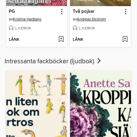
PG
Två pojkar
av
Kristina Hedberg
av
Andreas Ekström
LJUDBOK
LJUDBOK
LÅNA
LÅNA
Intressanta fackböcker (ljudbok)