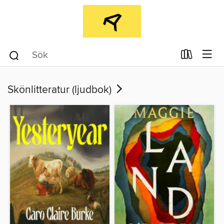
Skönlitteratur (ljudbok)