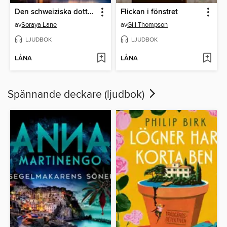
Den schweiziska dottern
Flickan i fönstret
av
Soraya Lane
av
Gill Thompson
LJUDBOK
LJUDBOK
LÅNA
LÅNA
Spännande deckare (ljudbok)