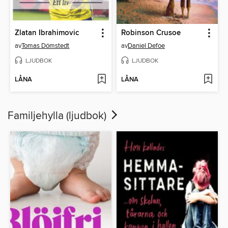
Zlatan Ibrahimovic
Robinson Crusoe
av
Tomas Dömstedt
av
Daniel Defoe
LJUDBOK
LJUDBOK
LÅNA
LÅNA
Familjehylla (ljudbok)