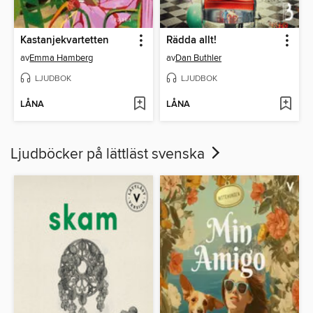
Kastanjekvartetten
Rädda allt!
av
Emma Hamberg
av
Dan Buthler
LJUDBOK
LJUDBOK
LÅNA
LÅNA
Ljudböcker på lättläst svenska