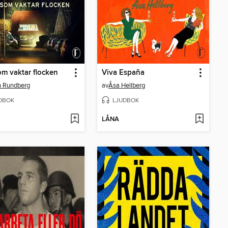
m vaktar flocken
Viva España
n Rundberg
av
Åsa Hellberg
DBOK
LJUDBOK
LÅNA