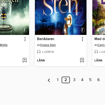
Benådaren
Med d
 Motte
av
Viveca Sten
av
Carin
LJUDBOK
LJU
LÅNA
LÅNA
1
2
3
4
5
6