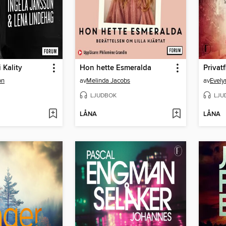
i Kality
Hon hette Esmeralda
Privatf
on
av
Melinda Jacobs
av
Evely
LJUDBOK
LJU
LÅNA
LÅNA