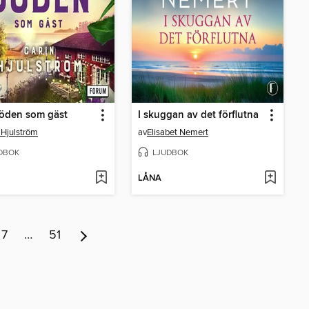
öden som gäst
I skuggan av det förflutna
 Hjulström
av
Elisabet Nemert
DBOK
LJUDBOK
LÅNA
7
…
51