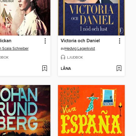
lickan
Victoria och Daniel
n Scala Schreiber
av
Hedvig Lagerkvist
DBOK
LJUDBOK
LÅNA