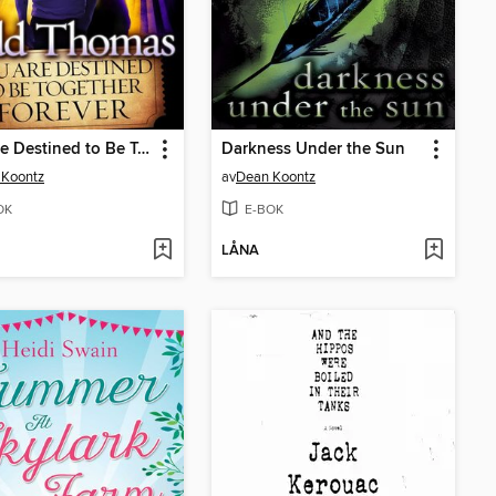
You Are Destined to Be Together Forever
Darkness Under the Sun
 Koontz
av
Dean Koontz
OK
E-BOK
LÅNA