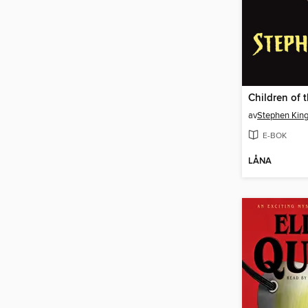
Children of 
av
Stephen Kin
E-BOK
LÅNA