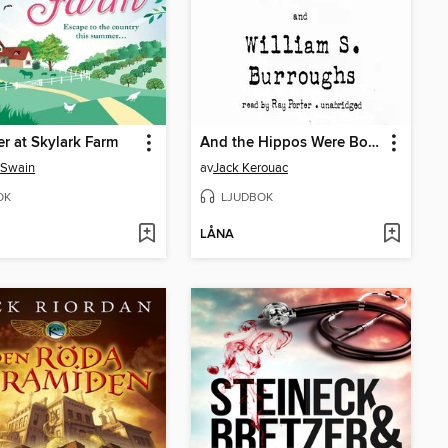
 at Skylark Farm
And the Hippos Were Boiled in Their Tanks
 Swain
av
Jack Kerouac
OK
LJUDBOK
LÅNA