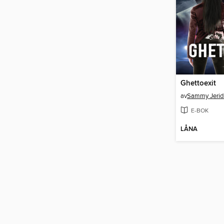
Ghettoexit
av
Sammy Jerid
E-BOK
LÅNA