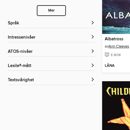
Mer
Språk
Intressenivåer
Albatross
av
Ann Cleeves
ATOS-nivåer
E-BOK
LÅNA
Lexile®-mått
Textsvårighet