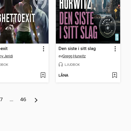
exit
Den siste i sitt slag
 Jeridi
av
Gregg Hurwitz
DBOK
LJUDBOK
LÅNA
7
…
46