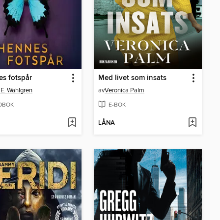
es fotspår
Med livet som insats
E. Wahlgren
av
Veronica Palm
DBOK
E-BOK
LÅNA