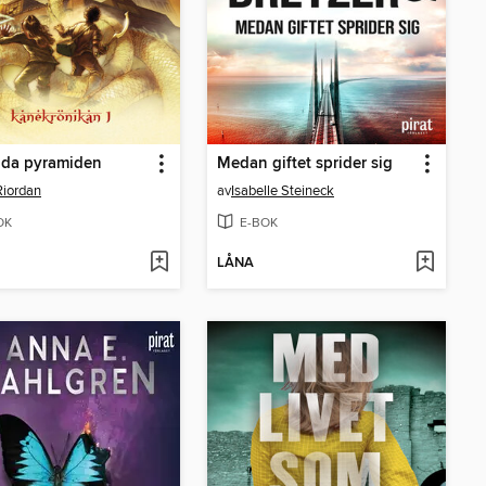
öda pyramiden
Medan giftet sprider sig
Riordan
av
Isabelle Steineck
OK
E-BOK
LÅNA