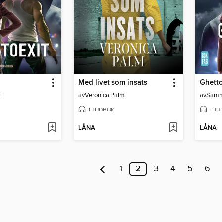
Med livet som insats
Ghetto
i
av
Veronica Palm
av
Sammy
LJUDBOK
LJU
LÅNA
LÅNA
1
2
3
4
5
6