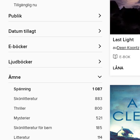
Tillgänglig nu
Publik
Datum tillagt
Last Light
e-böcker
av
Dean Koontz
E-BOK
Ljudböcker
LÅNA
Ämne
Spänning
1 087
Skönlitteratur
883
Thriller
800
Mysterier
521
Skönlitteratur för barn
185
Litteratur
114