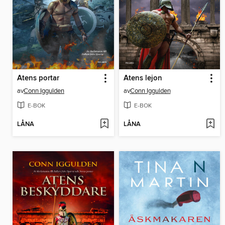
Atens portar
Atens lejon
av
Conn Iggulden
av
Conn Iggulden
E-BOK
E-BOK
LÅNA
LÅNA