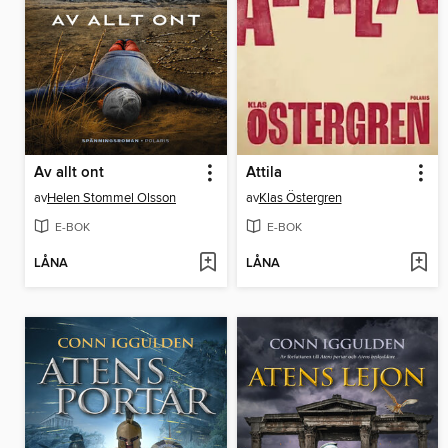
Av allt ont
Attila
av
Helen Stommel Olsson
av
Klas Östergren
E-BOK
E-BOK
LÅNA
LÅNA