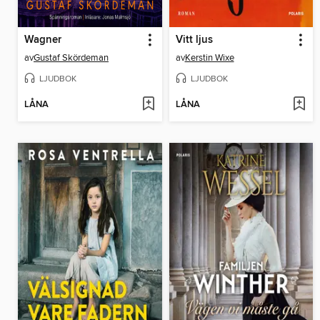
Wagner
Vitt ljus
av
Gustaf Skördeman
av
Kerstin Wixe
LJUDBOK
LJUDBOK
LÅNA
LÅNA