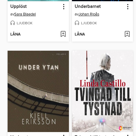
Upplöst
Underbarnet
av
Sara Blaedel
av
Johan Ripås
LJUDBOK
LJUDBOK
LÅNA
LÅNA