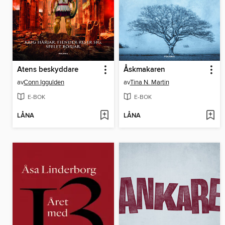
Atens beskyddare
Åskmakaren
av
Conn Iggulden
av
Tina N. Martin
E-BOK
E-BOK
LÅNA
LÅNA