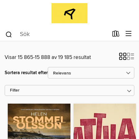
Visar 15 865-15 888 av 19 185 resultat
Sortera resultat efter
Filter