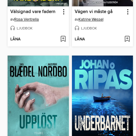
Välsignad vare fadern
Vägen vi måste gå
av
Rosa Ventrella
av
Katrine Wessel
LJUDBOK
LJUDBOK
LÅNA
LÅNA