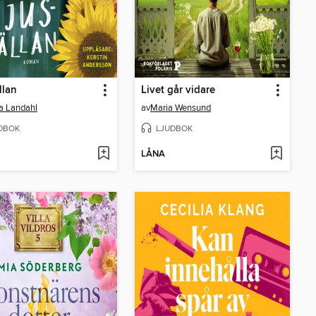
llan
Livet går vidare
a Landahl
av
Maria Wensund
DBOK
LJUDBOK
LÅNA