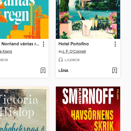
I södra Norrland väntas regn
Hotel Portofino
ia Klang
av
J. P. O'Connell
DBOK
LJUDBOK
LÅNA