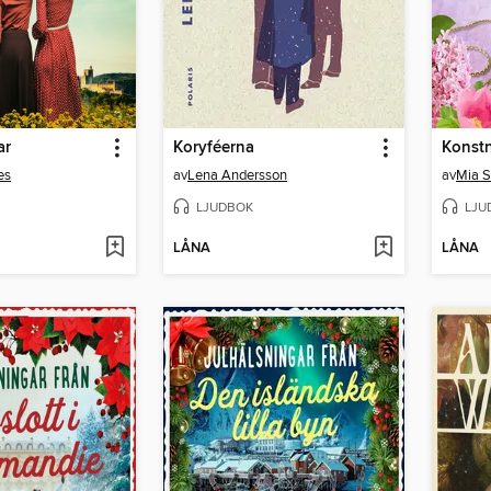
ar
Koryféerna
Konstn
es
av
Lena Andersson
av
Mia S
LJUDBOK
LJU
LÅNA
LÅNA