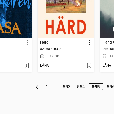
Härd
Häng 
av
Irma Schultz
av
Mikae
LJUDBOK
LJU
LÅNA
LÅNA
1
…
663
664
665
66