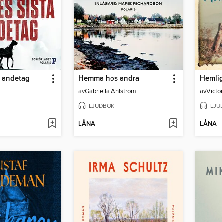
a andetag
Hemma hos andra
Hemlig
av
Gabriella Ahlström
av
Victo
LJUDBOK
LJU
LÅNA
LÅNA