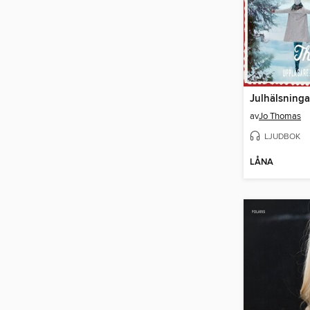
av
Jo Thomas
LJUDBOK
LÅNA