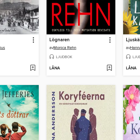
Lögnaren
Ljuskä
ius
av
Monica Rehn
av
Hann
LJUDBOK
LJU
LÅNA
LÅNA