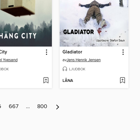
City
Gladiator
l Yvesand
av
Jens Henrik Jensen
DBOK
LJUDBOK
LÅNA
6
667
…
800