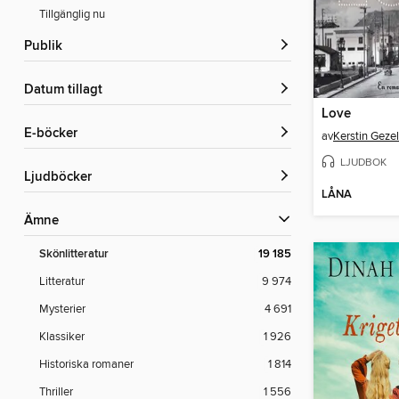
Tillgänglig nu
Publik
Datum tillagt
Love
e-böcker
av
Kerstin Gezel
LJUDBOK
Ljudböcker
LÅNA
Ämne
Skönlitteratur
19 185
Litteratur
9 974
Mysterier
4 691
Klassiker
1 926
Historiska romaner
1 814
Thriller
1 556