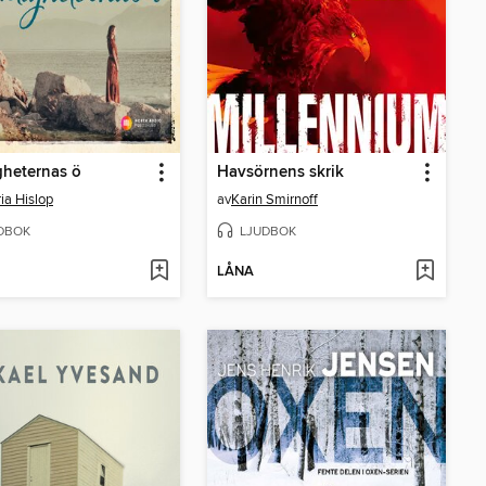
heternas ö
Havsörnens skrik
ria Hislop
av
Karin Smirnoff
DBOK
LJUDBOK
LÅNA