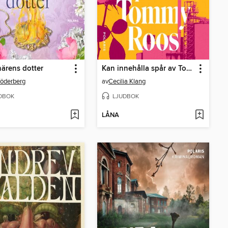
ärens dotter
Kan innehålla spår av Tommy Roos
öderberg
av
Cecilia Klang
DBOK
LJUDBOK
LÅNA