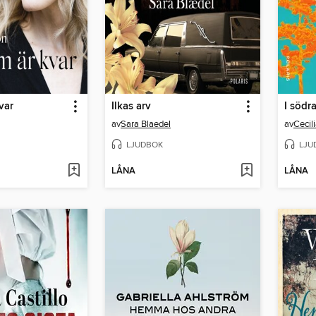
var
Ilkas arv
av
Sara Blaedel
av
Cecil
LJUDBOK
LJU
LÅNA
LÅNA