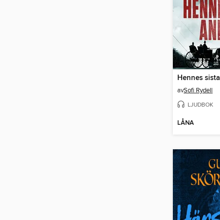
Hennes sist
av
Sofi Rydell
LJUDBOK
LÅNA