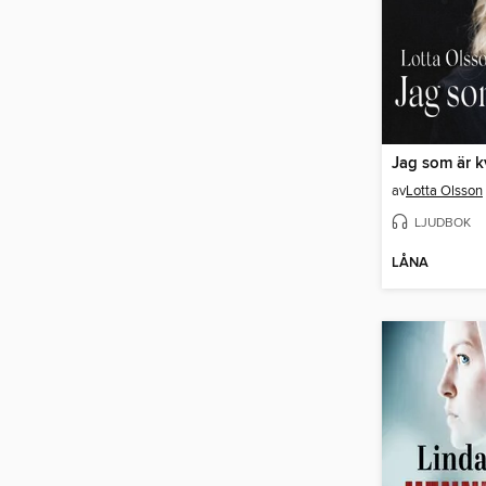
Jag som är k
av
Lotta Olsson
LJUDBOK
LÅNA