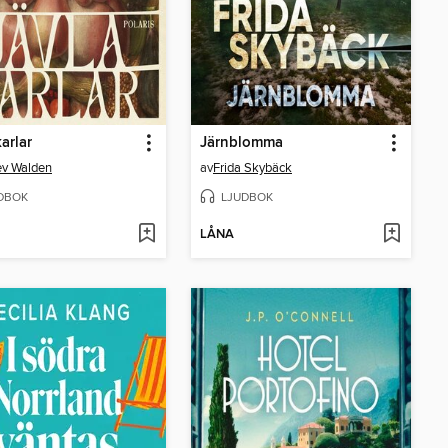
arlar
Järnblomma
ev Walden
av
Frida Skybäck
DBOK
LJUDBOK
LÅNA