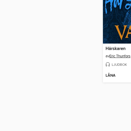
Härskaren
av
Eric Thunfors
LJUDBOK
LÅNA