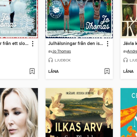
Julhälsningar från ett slott i Normandie
Julhälsningar från den isländska lilla byn
Jävla k
av
Jo Thomas
av
Andr
LJUDBOK
LJU
LÅNA
LÅNA