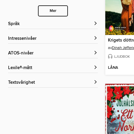
Mer
Språk
Intressenivåer
Krigets döttr
av
Dinah Jefferi
ATOS-nivåer
LJUDBOK
LÅNA
Lexile®-mått
Textsvårighet