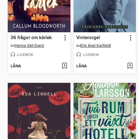
36 frågor om kärlek
Vinterorgel
av
Hanna Säll Everö
av
Erik Axel Karlfeldt
LJUDBOK
LJUDBOK
LÅNA
LÅNA