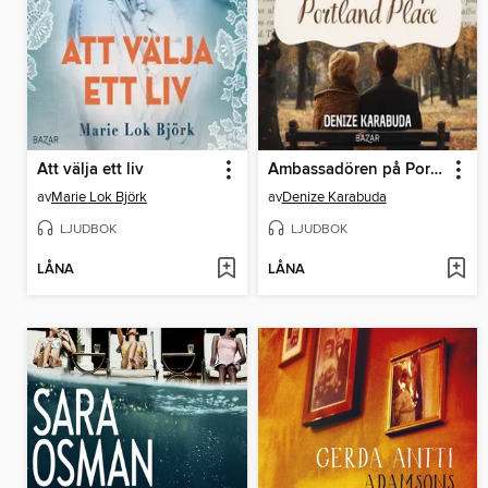
Att välja ett liv
Ambassadören på Portland Place
av
Marie Lok Björk
av
Denize Karabuda
LJUDBOK
LJUDBOK
LÅNA
LÅNA