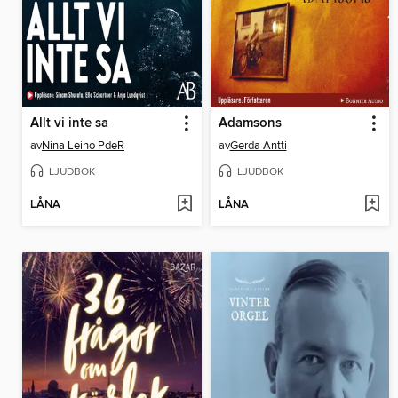
Allt vi inte sa
Adamsons
av
Nina Leino PdeR
av
Gerda Antti
LJUDBOK
LJUDBOK
LÅNA
LÅNA