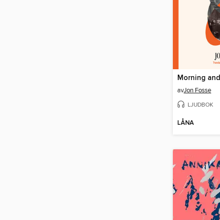
Morning and
av
Jon Fosse
LJUDBOK
LÅNA