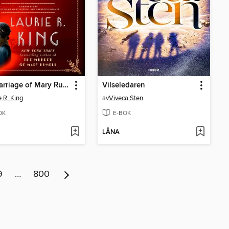
The Marriage of Mary Russell
Vilseledaren
e R. King
av
Viveca Sten
OK
E-BOK
LÅNA
9
…
800