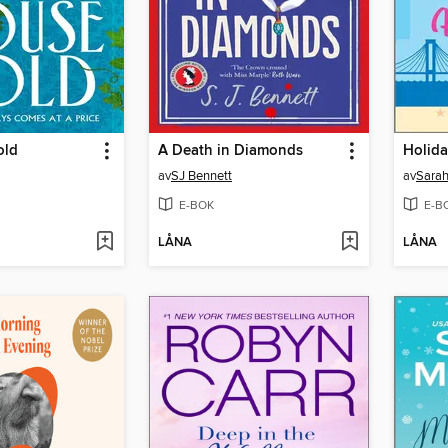
old
A Death in Diamonds
Holida
av
SJ Bennett
av
Sara
E-BOK
E-B
LÅNA
LÅNA