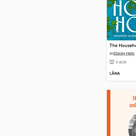
The Househ
av
Stacey Halls
E-BOK
LÅNA