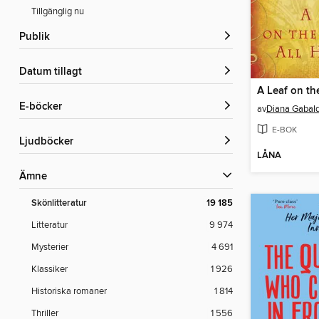
Tillgänglig nu
Publik
Datum tillagt
e-böcker
av
Diana Gabal
E-BOK
Ljudböcker
LÅNA
Ämne
Skönlitteratur
19 185
Litteratur
9 974
Mysterier
4 691
Klassiker
1 926
Historiska romaner
1 814
Thriller
1 556