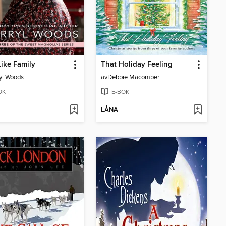
Like Family
That Holiday Feeling
yl Woods
av
Debbie Macomber
OK
E-BOK
LÅNA