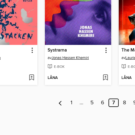
Systrarna
n
av
Jonas Hassen Khemiri
av
Lauri
E-BOK
E-B
LÅNA
LÅNA
1
…
5
6
7
8