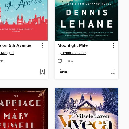
e on 5th Avenue
Moonlight Mile
h Morgan
av
Dennis Lehane
OK
E-BOK
LÅNA