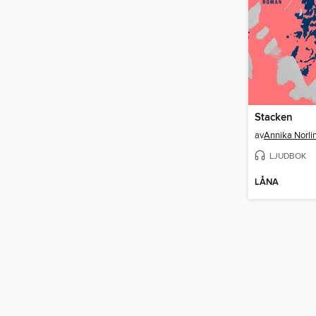
Stacken
av
Annika Norli
LJUDBOK
LÅNA