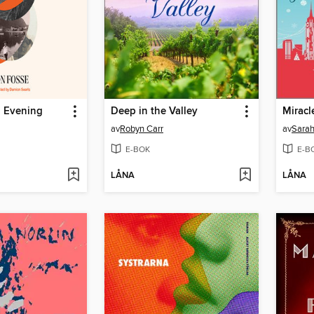
 Evening
Deep in the Valley
Miracl
av
Robyn Carr
av
Sara
E-BOK
E-B
LÅNA
LÅNA