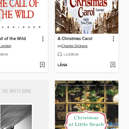
ll of the Wild
A Christmas Carol
 London
av
Charles Dickens
DBOK
LJUDBOK
LÅNA