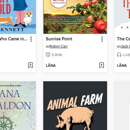
The Queen Who Came in from the Cold
Sunrise Point
The Ca
av
Robyn Carr
av
Jack
E-BOK
LJU
LÅNA
LÅNA