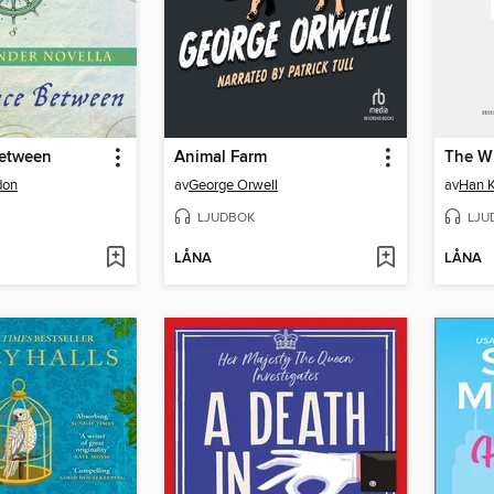
etween
Animal Farm
The W
don
av
George Orwell
av
Han 
LJUDBOK
LJU
LÅNA
LÅNA