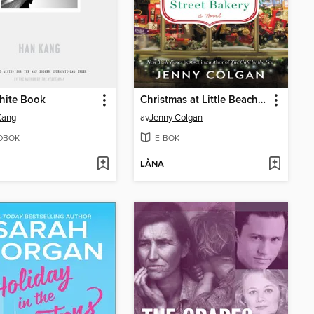
hite Book
Christmas at Little Beach Street Bakery
Kang
av
Jenny Colgan
DBOK
E-BOK
LÅNA