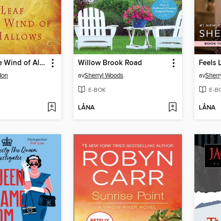
A Leaf on the Wind of All Hallows
Willow Brook Road
Feels 
don
av
Sherryl Woods
av
Sherr
E-BOK
E-B
LÅNA
LÅNA