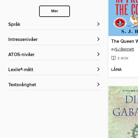
Mer
Språk
Intressenivåer
av
SJ Bennett
ATOS-nivåer
E-BOK
LÅNA
Lexile®-mått
Textsvårighet