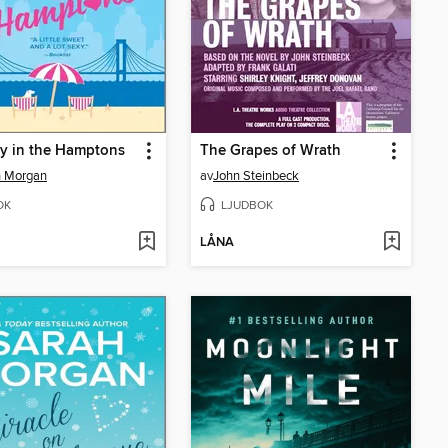
y in the Hamptons
The Grapes of Wrath
h Morgan
av
John Steinbeck
OK
LJUDBOK
LÅNA