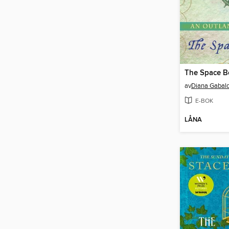
The Space B
av
Diana Gabal
E-BOK
LÅNA