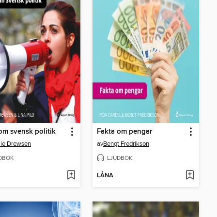
om svensk politik
Fakta om pengar
ie Drewsen
av
Bengt Fredrikson
DBOK
LJUDBOK
LÅNA