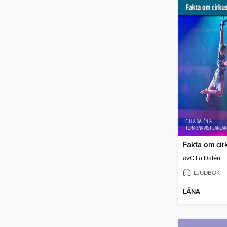
Fakta om cir
av
Cilla Dalén
LJUDBOK
LÅNA