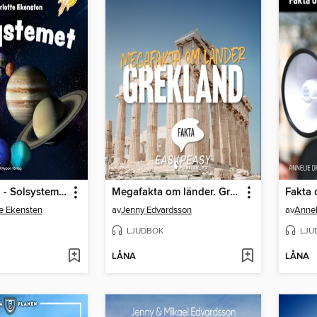
Faktaraketen - Solsystemet
Megafakta om länder. Grekland
Fakta 
e Ekensten
av
Jenny Edvardsson
av
Annel
LJUDBOK
LJU
LÅNA
LÅNA