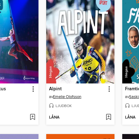
kus
Alpint
Framt
av
Emelie Olofsson
av
Saski
LJUDBOK
LJU
LÅNA
LÅNA