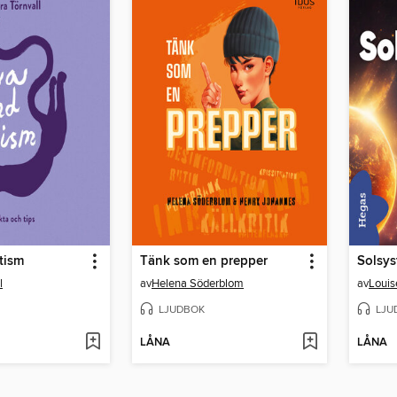
tism
Tänk som en prepper
l
av
Helena Söderblom
av
Louis
LJUDBOK
LJU
LÅNA
LÅNA