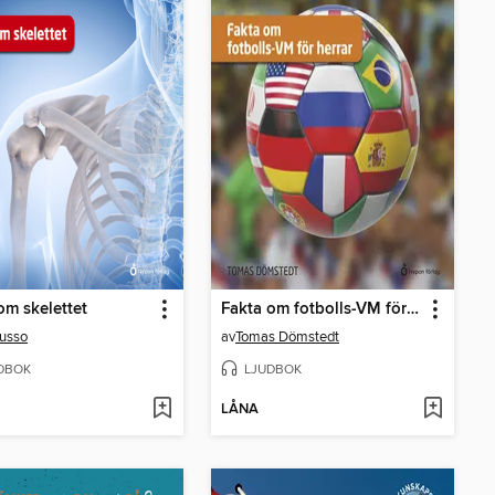
om skelettet
Fakta om fotbolls-VM för herrar
usso
av
Tomas Dömstedt
DBOK
LJUDBOK
LÅNA