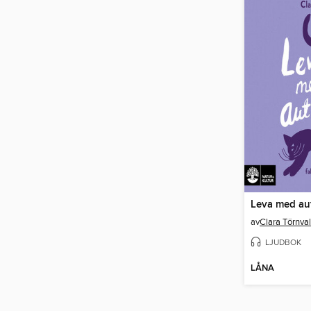
Leva med au
av
Clara Törnval
LJUDBOK
LÅNA