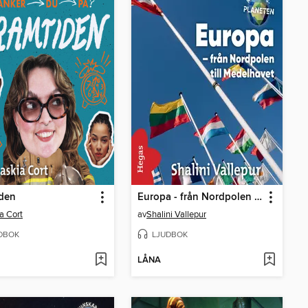
iden
Europa - från Nordpolen till Medelhavet
a Cort
av
Shalini Vallepur
DBOK
LJUDBOK
LÅNA