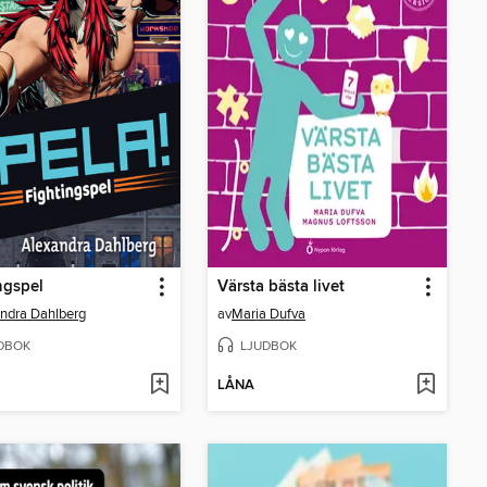
ngspel
Värsta bästa livet
ndra Dahlberg
av
Maria Dufva
DBOK
LJUDBOK
LÅNA