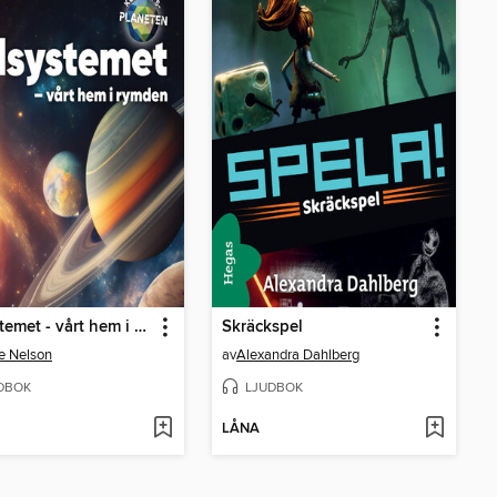
Solsystemet - vårt hem i rymden
Skräckspel
e Nelson
av
Alexandra Dahlberg
DBOK
LJUDBOK
LÅNA