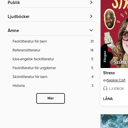
Publik
Ljudböcker
Ämne
Facklitteratur för barn
31
Referenslitteratur
14
Icke-engelsk facklitteratur
5
Facklitteratur för ungdomar
5
Stress
Skönlitteratur för barn
4
av
Saskia Cort
Historia
3
LJUDBOK
Mer
LÅNA