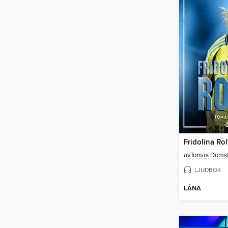
Fridolina Rol
av
Tomas Dömst
LJUDBOK
LÅNA