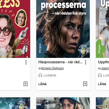
Häxprocesserna - när rädslan fick styra
av
Emelie Olofsson
av
Joann
LJUDBOK
LJU
LÅNA
LÅNA