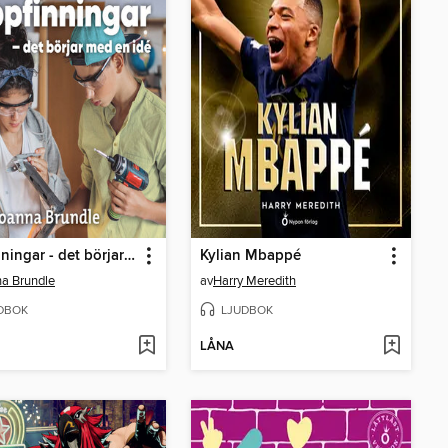
Uppfinningar - det börjar med en idé
Kylian Mbappé
a Brundle
av
Harry Meredith
DBOK
LJUDBOK
LÅNA