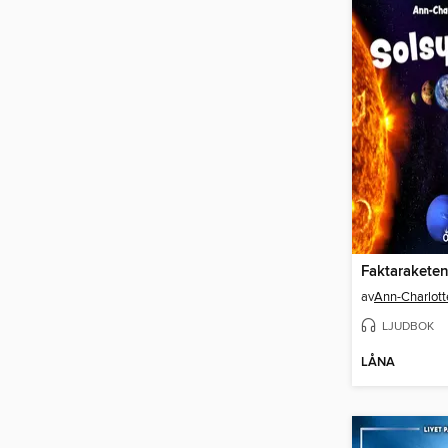
av
Ann-Charlott
LJUDBOK
LÅNA