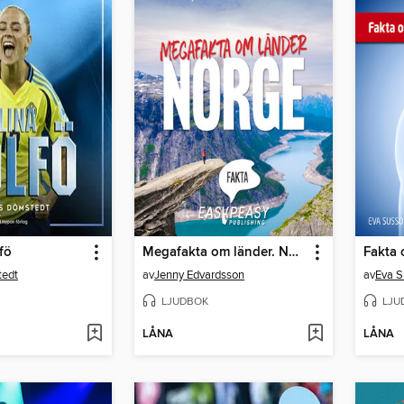
fö
Megafakta om länder. Norge
Fakta 
edt
av
Jenny Edvardsson
av
Eva S
LJUDBOK
LJU
LÅNA
LÅNA