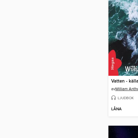
Vatten - källan
av
William Ant
LJUDBOK
LÅNA