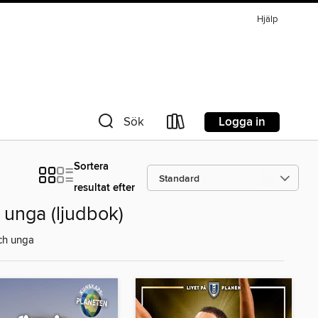
Hjälp
Logga in
Sök
Sortera
resultat efter
 unga (ljudbok)
och unga