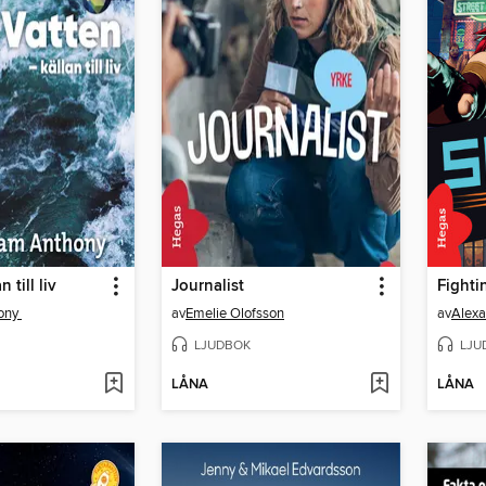
 till liv
Journalist
Fighti
hony
av
Emelie Olofsson
av
Alexa
LJUDBOK
LJU
LÅNA
LÅNA