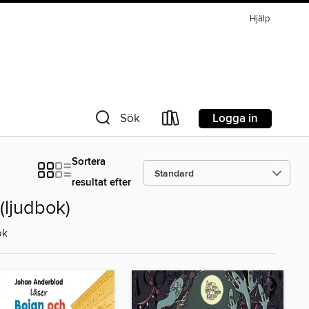
Hjälp
Logga in
Sök
Sortera
resultat efter
(ljudbok)
ok