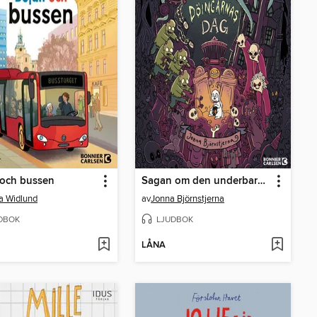
 och bussen
Sagan om den underbara familjen Kanin och Döingarnas dag
pa Widlund
av
Jonna Björnstjerna
DBOK
LJUDBOK
LÅNA