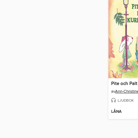
av
Ann-Christi
LJUDBOK
LÅNA