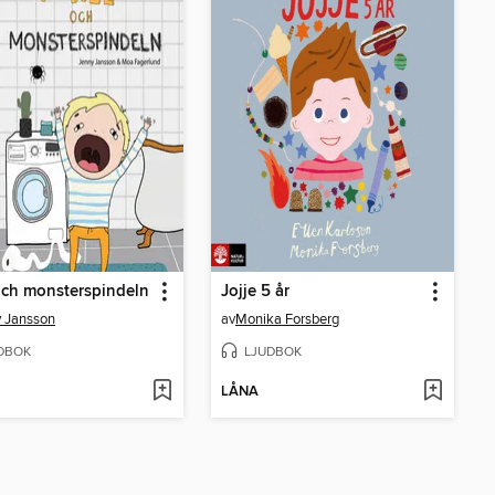
och monsterspindeln
Jojje 5 år
 Jansson
av
Monika Forsberg
DBOK
LJUDBOK
LÅNA