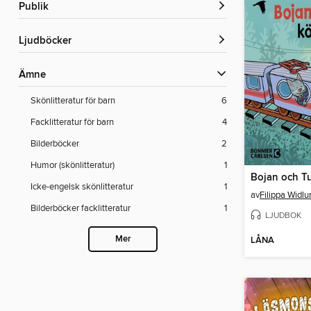
Publik
Ljudböcker
Ämne
Skönlitteratur för barn
6
Facklitteratur för barn
4
Bilderböcker
2
Humor (skönlitteratur)
1
Bojan och Tu
Icke-engelsk skönlitteratur
1
av
Filippa Widlu
Bilderböcker facklitteratur
1
LJUDBOK
Mer
LÅNA