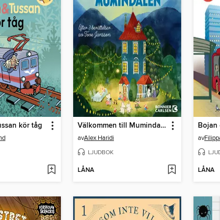
ssan kör tåg
Välkommen till Mumindalen
Bojan
nd
av
Alex Haridi
av
Filip
LJUDBOK
LJU
LÅNA
LÅNA