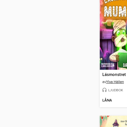
Läsmonstre
av
Ylva Hällen
LJUDBOK
LÅNA