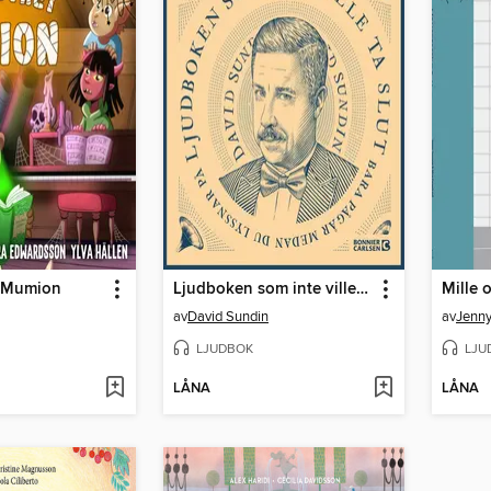
t Mumion
Ljudboken som inte ville ta slut--del 1
Mille 
av
David Sundin
av
Jenny
LJUDBOK
LJU
LÅNA
LÅNA