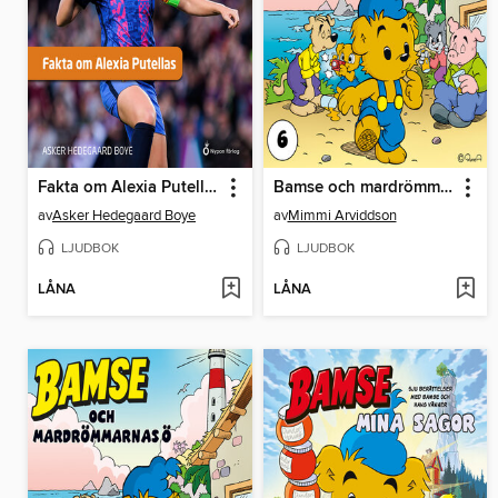
Fakta om Alexia Putellas
Bamse och mardrömmarnas ö del 6
av
Asker Hedegaard Boye
av
Mimmi Arviddson
LJUDBOK
LJUDBOK
LÅNA
LÅNA