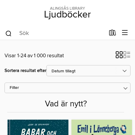
ALINGSÅS LIBRARY
Ljudböcker
Visar 1-24 av 1 000 resultat
Sortera resultat efter
Filter
Vad är nytt?