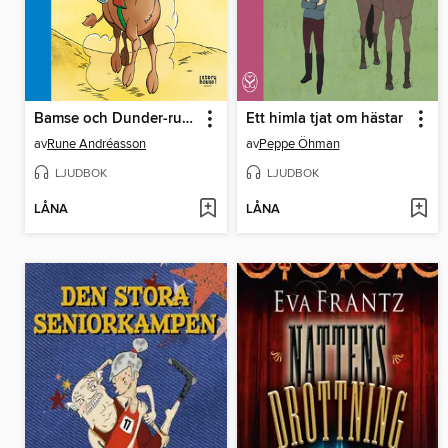
Bamse och Dunder-rubinen
Ett himla tjat om hästar
av
Rune Andréasson
av
Peppe Öhman
LJUDBOK
LJUDBOK
LÅNA
LÅNA