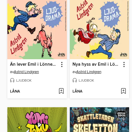
Än lever Emil i Lönneberga – Ljuddrama
Nya hyss av Emil i Lönneberga – Ljuddrama
av
Astrid Lindgren
av
Astrid Lindgren
LJUDBOK
LJUDBOK
LÅNA
LÅNA