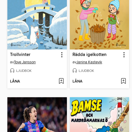
Trollvinter
Rädda igelkotten
av
Tove Jansson
av
Janina Kastevik
LJUDBOK
LJUDBOK
LÅNA
LÅNA